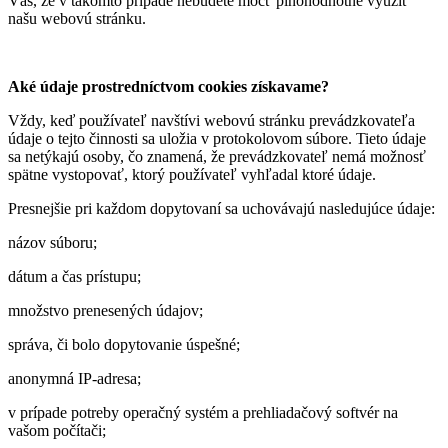
Vás, že v takomto prípade nebudete môcť plnohodnotne využiť
našu webovú stránku.
Aké údaje prostredníctvom cookies získavame?
Vždy, keď používateľ navštívi webovú stránku prevádzkovateľa
údaje o tejto činnosti sa uložia v protokolovom súbore. Tieto údaje
sa netýkajú osoby, čo znamená, že prevádzkovateľ nemá možnosť
spätne vystopovať, ktorý používateľ vyhľadal ktoré údaje.
Presnejšie pri každom dopytovaní sa uchovávajú nasledujúce údaje:
názov súboru;
dátum a čas prístupu;
množstvo prenesených údajov;
správa, či bolo dopytovanie úspešné;
anonymná IP-adresa;
v prípade potreby operačný systém a prehliadačový softvér na
vašom počítači;