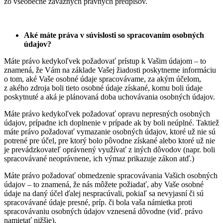
zo všeobecne záväzných právnych predpisov.
Aké máte práva v súvislosti so spracovaním osobných
údajov?
Máte právo kedykoľvek požadovať prístup k Vašim údajom – to
znamená, že Vám na základe Vašej žiadosti poskytneme informáciu
o tom, aké Vaše osobné údaje spracovávame, za akým účelom,
z akého zdroja boli tieto osobné údaje získané, komu boli údaje
poskytnuté a aká je plánovaná doba uchovávania osobných údajov.
Máte právo kedykoľvek požadovať opravu nepresných osobných
údajov, prípadne ich doplnenie v prípade ak by boli neúplné. Taktiež
máte právo požadovať vymazanie osobných údajov, ktoré už nie sú
potrené pre účel, pre ktorý bolo pôvodne získané alebo ktoré už nie
je prevádzkovateľ oprávnený využívať z iných dôvodov (napr. boli
spracovávané neoprávnene, ich výmaz prikazuje zákon atď.)
Máte právo požadovať obmedzenie spracovávania Vašich osobných
údajov – to znamená, že nás môžete požiadať, aby Vaše osobné
údaje na daný účel ďalej nespracúvali, pokiaľ sa nevyjasní či sú
spracovávané údaje presné, príp. či bola vaša námietka proti
spracovávaniu osobných údajov vznesená dôvodne (viď. právo
namietať nižšie).