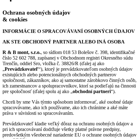
Zavolať
Ochrana osobných údajov
& cookies
INFORMÁCIE O SPRACOVÁVANÍ OSOBNÝCH ÚDAJOV
AK STE OBCHODNÝ PARTNER ALEBO INÁ OSOBA
R & B mont, s.r.o.
, so sídlom 018 53 Bolešov č. 398, identifikačné
číslo 52 602 788, zapísanej v Obchodnom registri Okresného súdu
Trenčín, oddiel Sro, vložka č. 38826/R (ďalej aj ako
„
Prevádzkovateľ
“), ktorý je prevádzkovateľom osobných údajov
existujúcich alebo potencionálnych obchodných partnerov
spoločnosti, zákazníkov, ako aj samostatne zárobkovo činných osôb,
ich zamestnancov a spolupracovníkov, ktorí sa podieľajú na činnosti
pre spoločnosť (ďalej spolu aj ako „
obchodní partneri
“).
Chceli by sme Vás týmto spôsobom informovať, aké osobné údaje
spracovávame, ako ich používame, ako ich chránime a aké máte
práva v súvislosti so spracovávaním.
Prevádzkovateľ kladie veľký dôraz na ochranu osobných údajov a
pri ich spracovávaní dodržuje všetky platné právne predpisy,
predovšetkým všeobecné nariadenie EU o ochrane osobných údajov