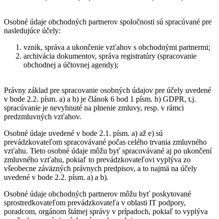
Osobné údaje obchodných partnerov spoločnosti sú spracúvané pre
nasledujúce účely:
vznik, správa a ukončenie vzťahov s obchodnými partnermi;
archivácia dokumentov, správa registratúry (spracovanie
obchodnej a účtovnej agendy);
Právny základ pre spracovanie osobných údajov pre účely uvedené
v bode 2.2. písm. a) a b) je článok 6 bod 1 písm. b) GDPR, t.j.
spracúvanie je nevyhnuté na plnenie zmluvy, resp. v rámci
predzmluvných vzťahov.
Osobné údaje uvedené v bode 2.1. písm. a) až e) sú
prevádzkovateľom spracovávané počas celého trvania zmluvného
vzťahu. Tieto osobné údaje môžu byť spracovávané aj po ukončení
zmluvného vzťahu, pokiaľ to prevádzkovateľovi vyplýva zo
všeobecne záväzných právnych predpisov, a to najmä na účely
uvedené v bode 2.2. písm. a) a b).
Osobné údaje obchodných partnerov môžu byť poskytované
sprostredkovateľom prevádzkovateľa v oblasti IT podpory,
poradcom, orgánom štátnej správy v prípadoch, pokiaľ to vyplýva