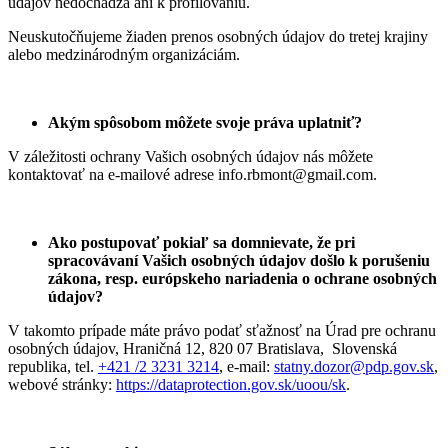
údajov nedochádza ani k profilovaniu.
Neuskutočňujeme žiaden prenos osobných údajov do tretej krajiny
alebo medzinárodným organizáciám.
Akým spôsobom môžete svoje práva uplatniť?
V záležitosti ochrany Vašich osobných údajov nás môžete
kontaktovať na e-mailové adrese info.rbmont@gmail.com.
Ako postupovať pokiaľ sa domnievate, že pri
spracovávaní Vašich osobných údajov došlo k porušeniu
zákona, resp. európskeho nariadenia o ochrane osobných
údajov?
V takomto prípade máte právo podať sťažnosť na Úrad pre ochranu
osobných údajov, Hraničná 12, 820 07 Bratislava, Slovenská
republika, tel.
+421 /2 3231 3214
, e-mail:
statny.dozor@pdp.gov.sk
,
webové stránky:
https://dataprotection.gov.sk/uoou/sk
.