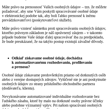
Máte právo na prenosnosť Vašich osobných údajov – tzn. že môžete
požadovať, aby sme Vám poskytli spracovávané osobné údaje
v elektronickej podobe tak, aby boli ľahko prenosné k inému
prevádzkovateľovi (poskytovateľovi služieb).
Máte právo vzniesť námietku proti spracovávaniu osobných údajov,
ktorého právnym základom je náš oprávnený záujem – v takomto
prípade budeme Vaše údaje ďalej spracovávať iba za predpokladu,
že bude preukázané, že na takýto postup existujú závažné dôvody.
Odkiaľ získavame osobné údaje, dochádza
k automatizovanému rozhodovaniu, profilovaniu
a prenosu?
Osobné údaje získavame predovšetkým priamo od dotknutých osôb
alebo z verejne dostupných zdrojov. Vylúčené nie je ani poskytnutie
osobných údajov zo strany príslušného obchodného partnera
(dodávateľa, klienta).
Nevykonávame automatizované individuálne rozhodovanie bez
ľudského zásahu, ktoré by malo na dotknuté osoby právne účinky
alebo podobne významný vplyv. Pri našom spracúvaní osobných