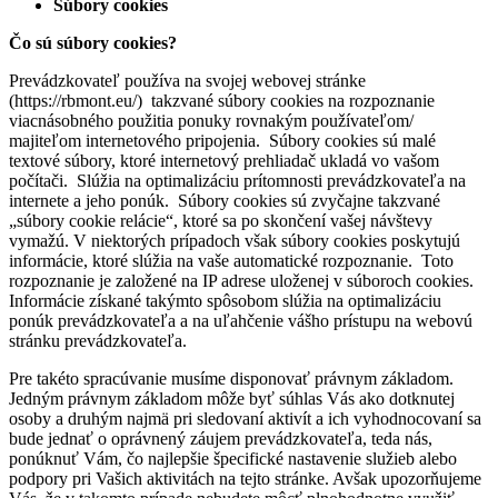
Súbory cookies
Čo sú súbory cookies?
Prevádzkovateľ používa na svojej webovej stránke
(https://rbmont.eu/) takzvané súbory cookies na rozpoznanie
viacnásobného použitia ponuky rovnakým používateľom/
majiteľom internetového pripojenia. Súbory cookies sú malé
textové súbory, ktoré internetový prehliadač ukladá vo vašom
počítači. Slúžia na optimalizáciu prítomnosti prevádzkovateľa na
internete a jeho ponúk. Súbory cookies sú zvyčajne takzvané
„súbory cookie relácie“, ktoré sa po skončení vašej návštevy
vymažú. V niektorých prípadoch však súbory cookies poskytujú
informácie, ktoré slúžia na vaše automatické rozpoznanie. Toto
rozpoznanie je založené na IP adrese uloženej v súboroch cookies.
Informácie získané takýmto spôsobom slúžia na optimalizáciu
ponúk prevádzkovateľa a na uľahčenie vášho prístupu na webovú
stránku prevádzkovateľa.
Pre takéto spracúvanie musíme disponovať právnym základom.
Jedným právnym základom môže byť súhlas Vás ako dotknutej
osoby a druhým najmä pri sledovaní aktivít a ich vyhodnocovaní sa
bude jednať o oprávnený záujem prevádzkovateľa, teda nás,
ponúknuť Vám, čo najlepšie špecifické nastavenie služieb alebo
podpory pri Vašich aktivitách na tejto stránke. Avšak upozorňujeme